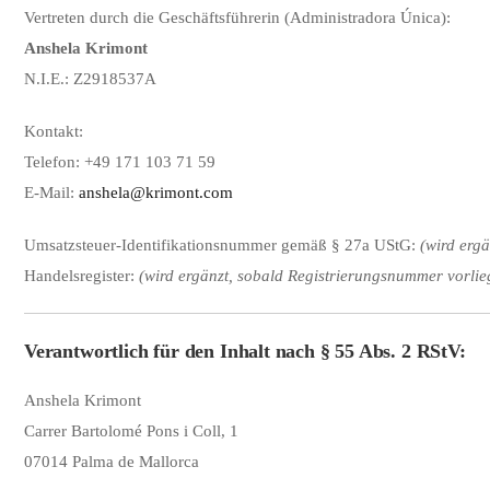
Vertreten
durch
die
Geschäftsführerin (
Administradora
Única):
Anshela
Krimont
N.I.E.:
Z2918537A
Kontakt:
Telefon: +
49
171
103
71
59
E-
Mail:
anshela@
krimont.com
Umsatzsteuer-
Identifikationsnummer
gemäß §
27a
UStG:
(
wird
ergä
Handelsregister:
(
wird
ergänzt,
sobald
Registrierungsnummer
vorlie
Verantwortlich
für
den
Inhalt
nach §
55
Abs.
2
RStV:
Anshela
Krimont
Carrer
Bartolomé
Pons
i
Coll,
1
07014
Palma
de
Mallorca