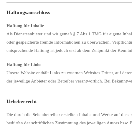
Haftungsausschluss
Haftung
für
Inhalte
Als
Diensteanbieter
sind
wir
gemäß §
7
Abs.
1
TMG
für
eigene
Inha
oder
gespeicherte
fremde
Informationen
zu
überwachen.
Verpflich
entsprechende
Haftung
ist
jedoch
erst
ab
dem
Zeitpunkt
der
Kenntn
Haftung
für
Links
Unsere
Website
enthält
Links
zu
externen
Websites
Dritter,
auf
dere
der
jeweilige
Anbieter
oder
Betreiber
verantwortlich.
Bei
Bekanntw
Urheberrecht
Die
durch
die
Seitenbetreiber
erstellten
Inhalte
und
Werke
auf
diese
bedürfen
der
schriftlichen
Zustimmung
des
jeweiligen
Autors
bzw.
E