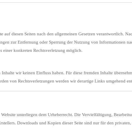
lte
auf
diesen
Seiten
nach
den
allgemeinen
Gesetzen
verantwortlich.
Na
tungen
zur
Entfernung
oder
Sperrung
der
Nutzung
von
Informationen
na
is
einer
konkreten
Rechtsverletzung
möglich.
n
Inhalte
wir
keinen
Einfluss
haben.
Für
diese
fremden
Inhalte
überneh
erden
von
Rechtsverletzungen
werden
wir
derartige
Links
umgehend
en
r
Website
unterliegen
dem
Urheberrecht.
Die
Vervielfältigung,
Bearbeit
rstellers.
Downloads
und
Kopien
dieser
Seite
sind
nur
für
den
privaten