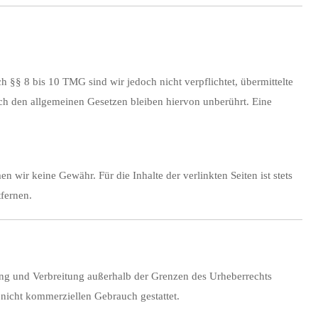
ch §§
8
bis
10
TMG
sind
wir
jedoch
nicht
verpflichtet,
übermittelte
ch
den
allgemeinen
Gesetzen
bleiben
hiervon
unberührt.
Eine
men
wir
keine
Gewähr.
Für
die
Inhalte
der
verlinkten
Seiten
ist
stets
tfernen.
ung
und
Verbreitung
außerhalb
der
Grenzen
des
Urheberrechts
,
nicht
kommerziellen
Gebrauch
gestattet.